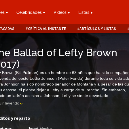
ies
Celebridades
Videos
Listas
TACADAS
CRÍTICA AL INSTANTE
ARTÍCULOS Y LISTAS
he Ballad of Lefty Brown
2017
)
y Brown (Bill Pullman) es un hombre de 63 años que ha sido compañe
eyenda del oeste Eddie Johnson (Peter Fonda) durante toda su vida adu
a Johnson ha sido nombrado senador de Montana y a pesar de las qu
u esposa, él planea dejar a Lefty a cargo de su rancho. Sin embargo,
do un ladrón asesina a Johnson, Lefty se siente devastado...
ir leyendo
ditos y reparto
ctores
Jared Moshe