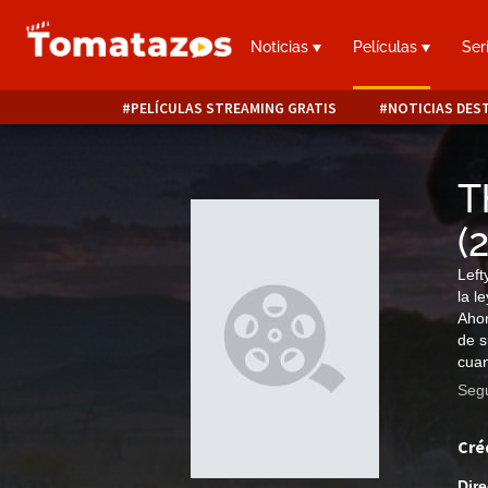
Noticias
Películas
Ser
PELÍCULAS STREAMING GRATIS
NOTICIAS DES
T
(
Left
la l
Ahor
de s
cuan
Segu
Cré
Dire