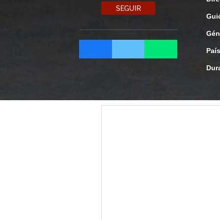
SEGUIR
Gui
Gén
Paí
Dur