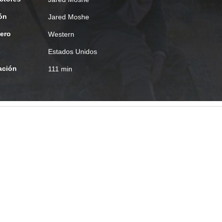
ón
Jared Moshe
ero
Western
s
Estados Unidos
ación
111 min