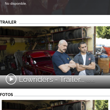
No disponible.
TRAILER
Lowriders - Trailer...
02:16
FOTOS