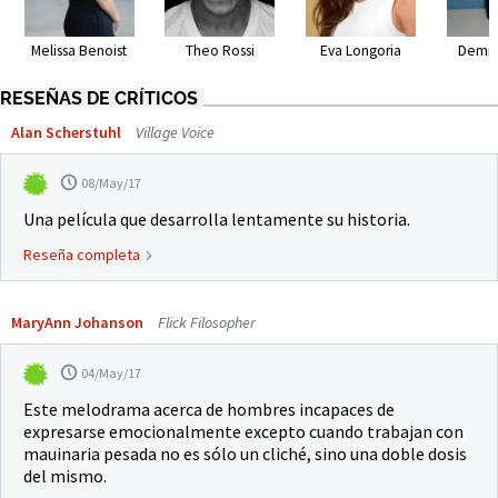
Melissa Benoist
Theo Rossi
Eva Longoria
Demiá
RESEÑAS DE CRÍTICOS
Alan Scherstuhl
Village Voice
08/May/17
Una película que desarrolla lentamente su historia.
Reseña completa
MaryAnn Johanson
Flick Filosopher
04/May/17
Este melodrama acerca de hombres incapaces de
expresarse emocionalmente excepto cuando trabajan con
mauinaria pesada no es sólo un cliché, sino una doble dosis
del mismo.