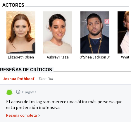
ACTORES
Elizabeth Olsen
Aubrey Plaza
O'Shea Jackson Jr.
Wyatt
RESEÑAS DE CRÍTICOS
Joshua Rothkopf
Time Out
11/Ago/17
El acoso de Instagram merece una sátira más perversa que
esta pretensión inofensiva.
Reseña completa