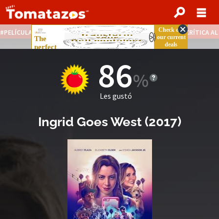
PELÍCULAS STREAMING GRATIS
NOTICIAS DESTACADAS
CRÍTICA A
86
Les gustó
Ingrid Goes West
(
2017
)