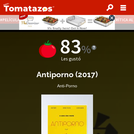
PELÍCULAS STREAMING GRATIS
NOTICIAS DESTACADAS
CRÍTICA A
83
Les gustó
Antiporno
(
2017
)
Anti-Porno