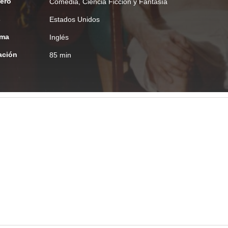
ero
Comedia
,
Ciencia Ficción y Fantasía
s
Estados Unidos
oma
Inglés
ación
85 min