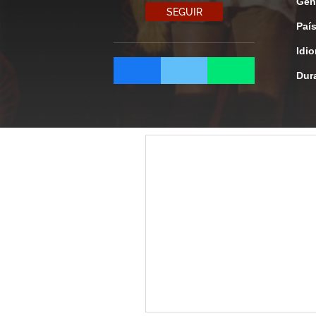
Gén
SEGUIR
Paí
Idi
Dur