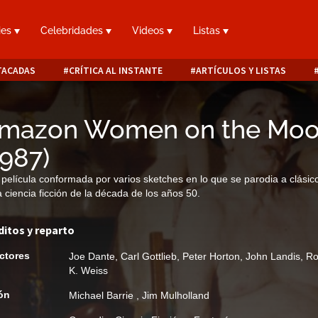
ies
Celebridades
Videos
Listas
TACADAS
CRÍTICA AL INSTANTE
ARTÍCULOS Y LISTAS
mazon Women on the Mo
1987
)
película conformada por varios sketches en lo que se parodia a clásic
a ciencia ficción de la década de los años 50.
ditos y reparto
ctores
Joe Dante
,
Carl Gottlieb
,
Peter Horton
,
John Landis
,
Ro
K. Weiss
ón
Michael Barrie
,
Jim Mulholland