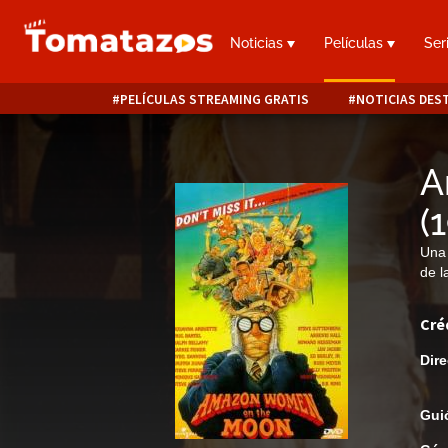
Noticias
Películas
Ser
PELÍCULAS STREAMING GRATIS
NOTICIAS DES
A
(
Una 
de l
Cré
Dire
Gui