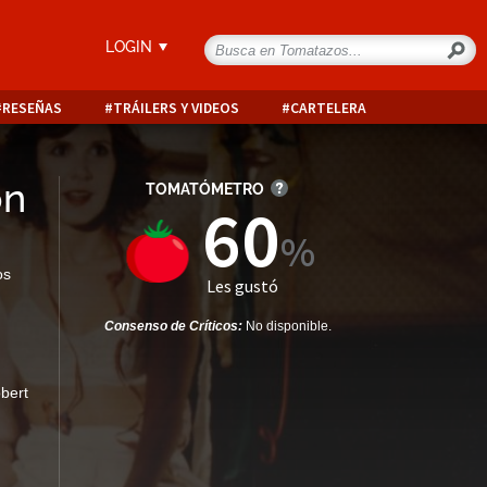
LOGIN
RESEÑAS
TRÁILERS Y VIDEOS
CARTELERA
on
TOMATÓMETRO
60
os
Les gustó
Consenso de Críticos:
No disponible.
bert