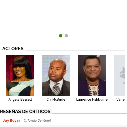
ACTORES
Angela Bassett
Chi McBride
Vaness
Laurence Fishburne
RESEÑAS DE CRÍTICOS
Jay Boyar
Orlando Sentinel