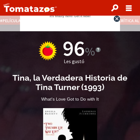
PELÍCULAS STREAMING GRATIS
NOTICIAS DESTACADAS
CRÍTICA A
96
Les gustó
Tina, la Verdadera Historia de
Tina Turner
(
1993
)
What's Love Got to Do with It