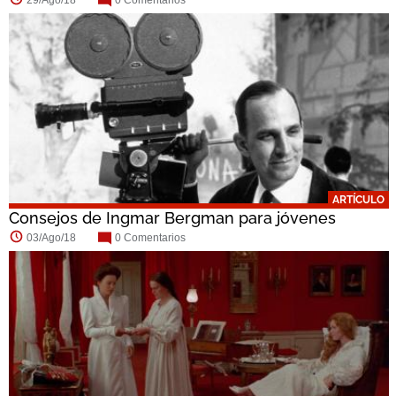
ARTÍCULO
Consejos de Ingmar Bergman para jóvenes
cineastas
03/Ago/18
0 Comentarios