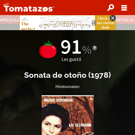
PELÍCULAS STREAMING GRATIS
NOTICIAS DESTACADAS
CRÍTICA A
91
Les gustó
Sonata de otoño
(
1978
)
Höstsonaten