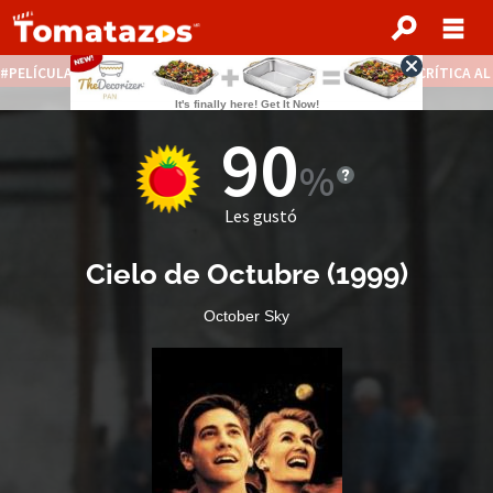
PELÍCULAS STREAMING GRATIS
NOTICIAS DESTACADAS
CRÍTICA A
90
Les gustó
Cielo de Octubre
(
1999
)
October Sky