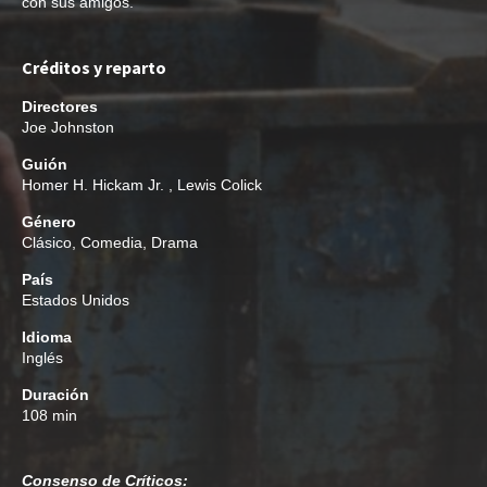
con sus amigos.
Créditos y reparto
Directores
Joe Johnston
Guión
Homer H. Hickam Jr.
,
Lewis Colick
Género
Clásico
,
Comedia
,
Drama
País
Estados Unidos
Idioma
Inglés
Duración
108 min
Consenso de Críticos: