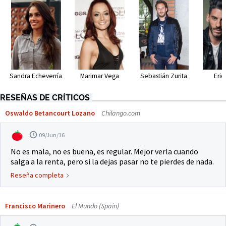
Sandra Echeverría
Marimar Vega
Sebastián Zurita
Eric
RESEÑAS DE CRÍTICOS
Oswaldo Betancourt Lozano
Chilango.com
09/Jun/16
No es mala, no es buena, es regular. Mejor verla cuando
salga a la renta, pero si la dejas pasar no te pierdes de nada.
Reseña completa
Francisco Marinero
El Mundo (Spain)