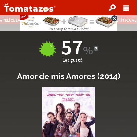
PELÍCULAS STREAMING GRATIS
NOTICIAS DESTACADAS
CRÍTICA A
57
Les gustó
Amor de mis Amores
(
2014
)