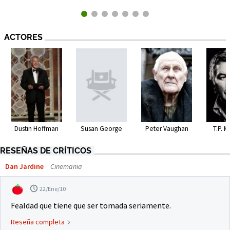
ACTORES
Dustin Hoffman
Susan George
Peter Vaughan
T.P. 
RESEÑAS DE CRÍTICOS
Dan Jardine
Cinemania
22/Ene/10
Fealdad que tiene que ser tomada seriamente.
Reseña completa