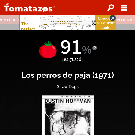
PELÍCULAS STREAMING GRATIS
NOTICIAS DESTACADAS
CRÍTICA A
91
Les gustó
Los perros de paja
(
1971
)
Straw Dogs