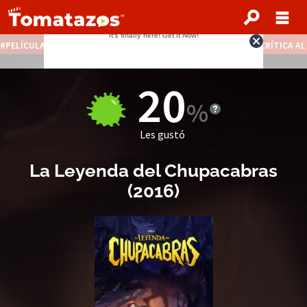
PELÍCULAS STREAMING GRATIS
NOTICIAS DESTACADAS
CRÍTICA A
20
Les gustó
La Leyenda del Chupacabras
(
2016
)