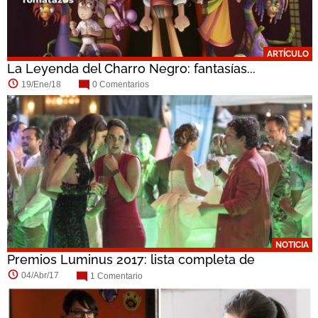
ARTÍCULO
La Leyenda del Charro Negro: fantasías...
19/Ene/18
0 Comentarios
NOTICIA
Premios Luminus 2017: lista completa de
nominados
04/Abr/17
1 Comentario