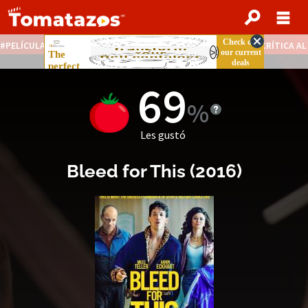
PELÍCULAS STREAMING GRATIS
NOTICIAS DESTACADAS
CRÍTICA A
69
Les gustó
Bleed for This
(
2016
)