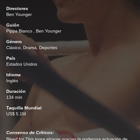
Directores
Ben Younger
Guión
Pippa Bianco
,
Ben Younger
Género
Clásico
,
Drama
,
Deportes
País
Estados Unidos
Idioma
Inglés
Duración
134 min
Taquilla Mundial
US$ 5.1M
Consenso de Críticos:
Bleed for This logra alzarse gracias la poderosa actuación de