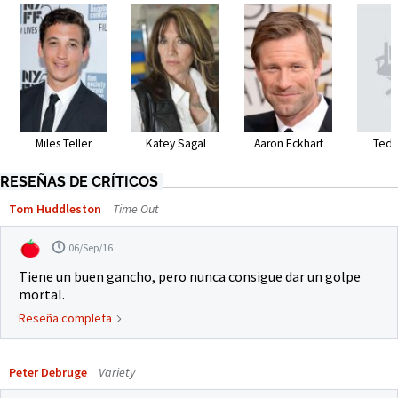
Miles Teller
Katey Sagal
Aaron Eckhart
Ted 
RESEÑAS DE CRÍTICOS
Tom Huddleston
Time Out
06/Sep/16
Tiene un buen gancho, pero nunca consigue dar un golpe
mortal.
Reseña completa
Peter Debruge
Variety