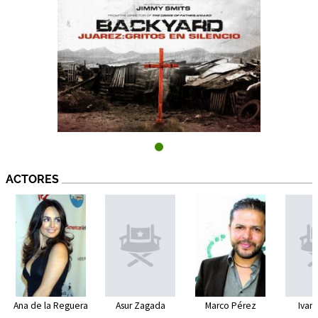
ACTORES
Ana de la Reguera
Asur Zagada
Marco Pérez
Ivan