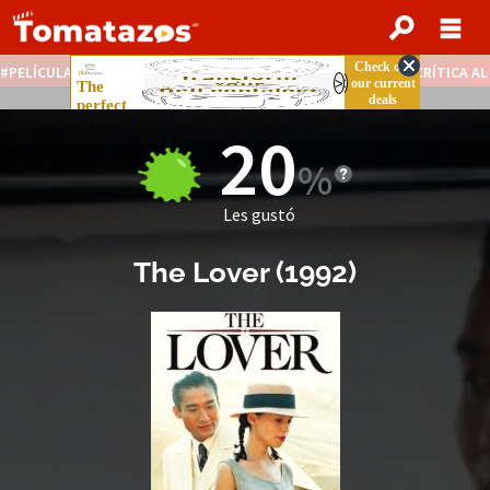
PELÍCULAS STREAMING GRATIS
NOTICIAS DESTACADAS
CRÍTICA A
20
Les gustó
The Lover
(
1992
)