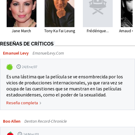
Arnaud G
Jane March
Tony Ka Fai Leung
Frédérique...
RESEÑAS DE CRÍTICOS
Emanuel Levy
EmanuelLevy.Com
24/Ene/07
Es una lástima que la película se ve ensombrecida por los
vicios de producciones internacionales, ya que rara vez se
ocupa de las cuestiones que se muestran en las películas
estadounidenses, como el poder de la sexualidad.
Reseña completa
Boo Allen
Denton Record-Chronicle
14/Mar/03