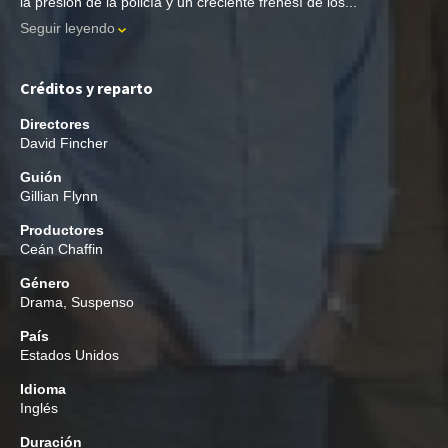
la presión de la policía y un creciente frenesí de los...
Seguir leyendo
Créditos y reparto
Directores
David Fincher
Guión
Gillian Flynn
Productores
Ceán Chaffin
Género
Drama
,
Suspenso
País
Estados Unidos
Idioma
Inglés
Duración