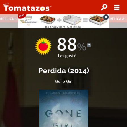
PELÍCULAS STREAMING GRATIS
NOTICIAS DESTACADAS
CRÍTICA A
88
Les gustó
Perdida
(
2014
)
Gone Girl