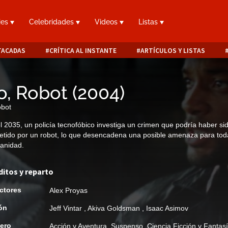
ies
Celebridades
Videos
Listas
TACADAS
CRÍTICA AL INSTANTE
ARTÍCULOS Y LISTAS
o, Robot
(
2004
)
obot
l 2035, un policía tecnofóbico investiga un crimen que podría haber si
tido por un robot, lo que desencadena una posible amenaza para tod
anidad.
ditos y reparto
ctores
Alex Proyas
ón
Jeff Vintar
,
Akiva Goldsman
,
Isaac Asimov
ero
Acción y Aventura
,
Suspenso
,
Ciencia Ficción y Fantas