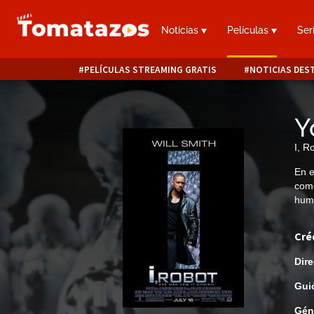
Noticias
Películas
Ser
PELÍCULAS STREAMING GRATIS
NOTICIAS DES
Y
I, R
En e
come
hum
Cré
Dire
Gui
Gén