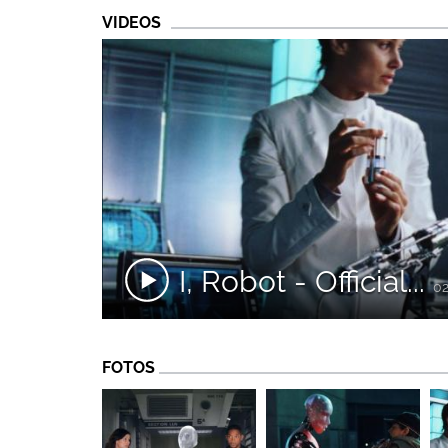
VIDEOS
I, Robot - Official...
02
FOTOS