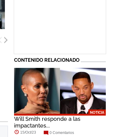
CONTENIDO RELACIONADO
Chi McBride
Peter Shinkoda
Aaron Douglas
NOTICIA
Will Smith responde a las
impactantes...
15/Oct/23
0 Comentarios