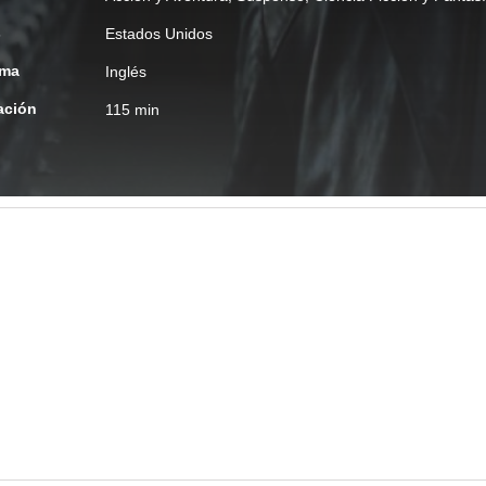
s
Estados Unidos
oma
Inglés
ación
115 min