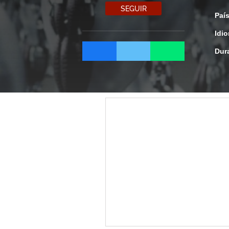
SEGUIR
Paí
Idi
Dur