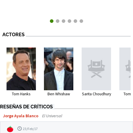
ACTORES
Tom Hanks
Ben Whishaw
Sarita Choudhury
Tom S
RESEÑAS DE CRÍTICOS
Jorge Ayala Blanco
El Universal
23/Feb/17