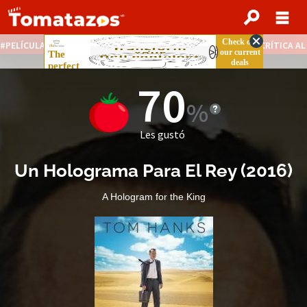
PELÍCULAS STREAMING GRATIS
NOTICIAS DESTACADAS
CRÍTICA A
70
Les gustó
Un Holograma Para El Rey
(
2016
)
A Hologram for the King