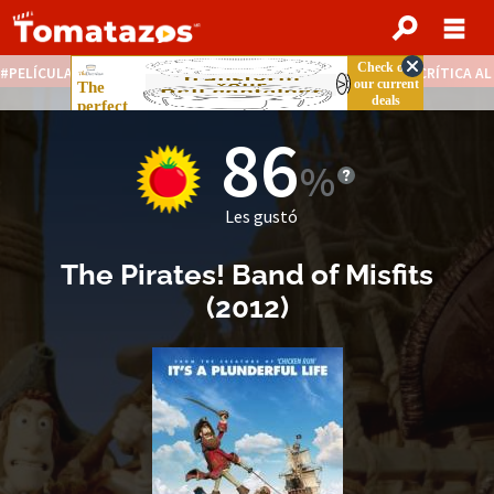
PELÍCULAS STREAMING GRATIS
NOTICIAS DESTACADAS
CRÍTICA A
86
Les gustó
The Pirates! Band of Misfits
(
2012
)