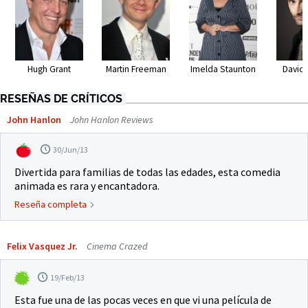
Hugh Grant
Martin Freeman
Imelda Staunton
David
RESEÑAS DE CRÍTICOS
John Hanlon
John Hanlon Reviews
30/Jun/13
Divertida para familias de todas las edades, esta comedia
animada es rara y encantadora.
Reseña completa
Felix Vasquez Jr.
Cinema Crazed
19/Feb/13
Esta fue una de las pocas veces en que vi una película de