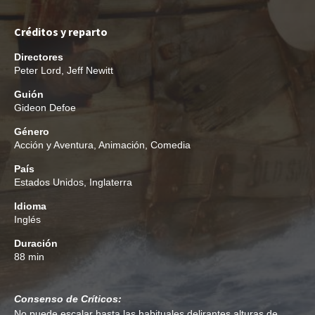
Créditos y reparto
Directores
Peter Lord
,
Jeff Newitt
Guión
Gideon Defoe
Género
Acción y Aventura
,
Animación
,
Comedia
País
Estados Unidos, Inglaterra
Idioma
Inglés
Duración
88 min
Consenso de Críticos:
No puede escalar hasta las habituales delirantes alturas de