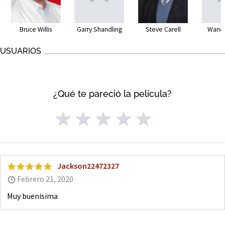
Bruce Willis
Garry Shandling
Steve Carell
Wanda
USUARIOS
¿Qué te pareció la pelicula?
Jackson22472327
Febrero 21, 2020
Muy buenisima