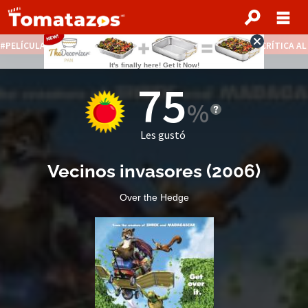
PELÍCULAS STREAMING GRATIS
NOTICIAS DESTACADAS
CRÍTICA A
75
Les gustó
Vecinos invasores
(
2006
)
Over the Hedge