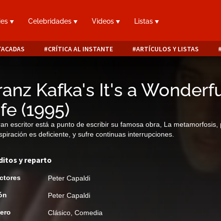
ies
Celebridades
Videos
Listas
TACADAS
CRÍTICA AL INSTANTE
ARTÍCULOS Y LISTAS
ranz Kafka's It's a Wonderf
ife
(
1995
)
ran escritor está a punto de escribir su famosa obra, La metamorfosis,
nspiración es deficiente, y sufre continuas interrupciones.
ditos y reparto
ctores
Peter Capaldi
ón
Peter Capaldi
ero
Clásico
,
Comedia