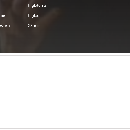
s
Inglaterra
oma
Inglés
ación
23 min