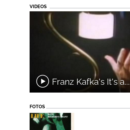
VIDEOS
Franz Kafka's It's a..
FOTOS