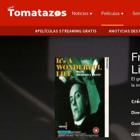
Noticias
Películas
Ser
PELÍCULAS STREAMING GRATIS
NOTICIAS DES
F
L
El g
la i
Cré
Dire
Gui
Gén