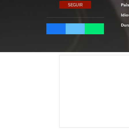
SEGUIR
Paí
Idi
Dur