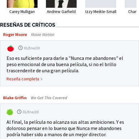
Carey Mulligan
Andrew Garfield
Izzy Meikle-Small
Charl
RESEÑAS DE CRÍTICOS
Roger Moore
Movie Nation
01/Ene/20
Eso es suficiente para darle a "Nunca me abandones" el
peso emocional de una buena película, si no el brillo
trascendente de una gran película.
Reseña completa
Blake Griffin
We Got This Covered
01/Ene/20
Al final, la película no alcanza sus altas ambiciones. Y es
doloroso pensar en lo bueno que Nunca me abandones
podría haber sido a manos de un mejor director.