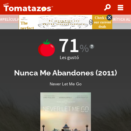
PELÍCULAS STREAMING GRATIS
NOTICIAS DESTACADAS
CRÍTICA A
71
Les gustó
Nunca Me Abandones
(
2011
)
Never Let Me Go