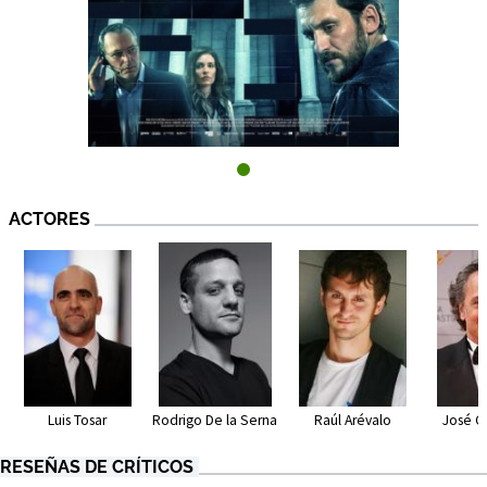
ACTORES
Rodrigo De la Serna
Luis Tosar
Raúl Arévalo
José C
RESEÑAS DE CRÍTICOS