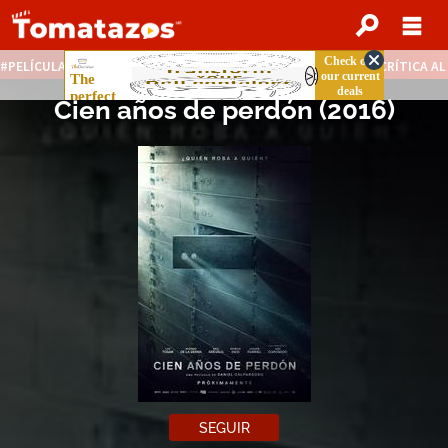
PELÍCULAS STREAMING GRATIS
NOTICIAS DESTACADAS
CRÍTICA A
Cien años de perdón
(
2016
)
SEGUIR