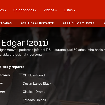
ies
Celebridades
Videos
Listas
TACADAS
CRÍTICA AL INSTANTE
ARTÍCULOS Y LISTAS
. Edgar
(
2011
)
dgar Hoover, poderoso jefe del F.B.I. durante casi 50 años, mira hacia 
u vida profesional y personal.
ditos y reparto
ctores
Clint Eastwood
ón
Dustin Lance Black
ero
Clásico
,
Drama
s
Estados Unidos