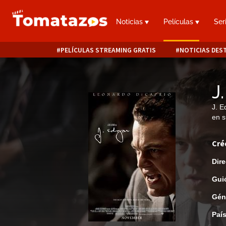
Noticias
Películas
Ser
PELÍCULAS STREAMING GRATIS
NOTICIAS DES
J
J. E
en s
Cré
Dire
Gui
Gén
Paí