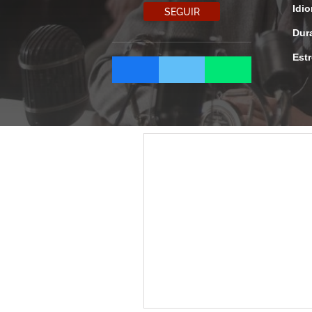
Idi
SEGUIR
Dur
Est