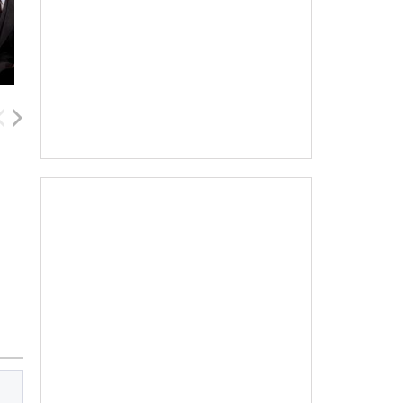
Kaitlyn Dever
Judi Dench
Josh Stamberg