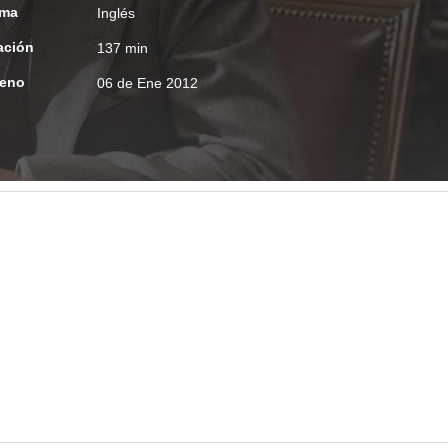
oma
Inglés
ación
137 min
reno
06 de Ene 2012