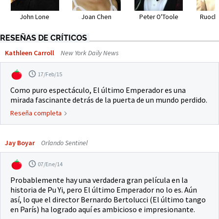
John Lone
Joan Chen
Peter O'Toole
Ruoche
RESEÑAS DE CRÍTICOS
Kathleen Carroll
New York Daily News
17/Feb/15
Como puro espectáculo, El último Emperador es una
mirada fascinante detrás de la puerta de un mundo perdido.
Reseña completa
Jay Boyar
Orlando Sentinel
07/Ene/14
Probablemente hay una verdadera gran película en la
historia de Pu Yi, pero El último Emperador no lo es. Aún
así, lo que el director Bernardo Bertolucci (El último tango
en París) ha logrado aquí es ambicioso e impresionante.