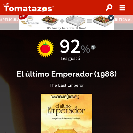
PELÍCULAS STREAMING GRATIS
NOTICIAS DESTACADAS
CRÍTICA A
92
Les gustó
El último Emperador
(
1988
)
The Last Emperor