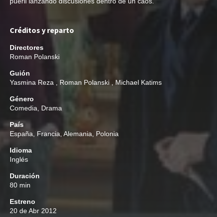
pueril lanzando discusiones dentro de un caos.
Créditos y reparto
Directores
Roman Polanski
Guión
Yasmina Reza
,
Roman Polanski
,
Michael Katims
Género
Comedia
,
Drama
País
España, Francia, Alemania, Polonia
Idioma
Inglés
Duración
80 min
Estreno
20 de Abr 2012