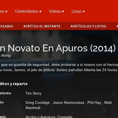
ies
Celebridades
Videos
Listas
TACADAS
CRÍTICA AL INSTANTE
ARTÍCULOS Y LISTAS
n Novato En Apuros
(
2014
)
 Along
 que es guardia de seguridad, debe probarse a sí mismo con el herm
u novia, James, el jefe de policía. Juntos patrullan Atlanta las 24 horas.
ditos y reparto
ctores
Tim Story
ón
Greg Coolidge
,
Jason Mantzoukas
,
Phil Hay
,
Matt
Manfredi
ero
Acción y Aventura
,
Comedia