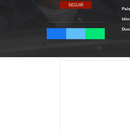
SEGUIR
Paí
Idi
Dur