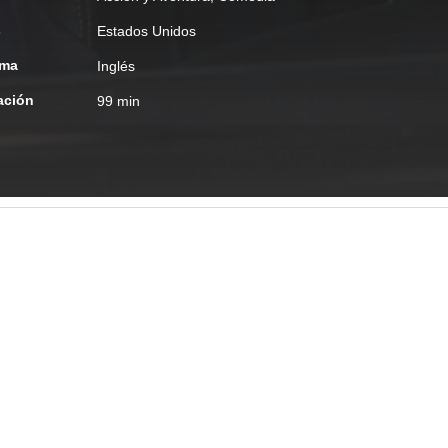
s
Estados Unidos
oma
Inglés
ación
99 min