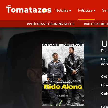
Noticias
Películas
Ser
PELÍCULAS STREAMING GRATIS
NOTICIAS DES
U
Ride
Ben,
de s
Cré
Dire
Gui
Gén