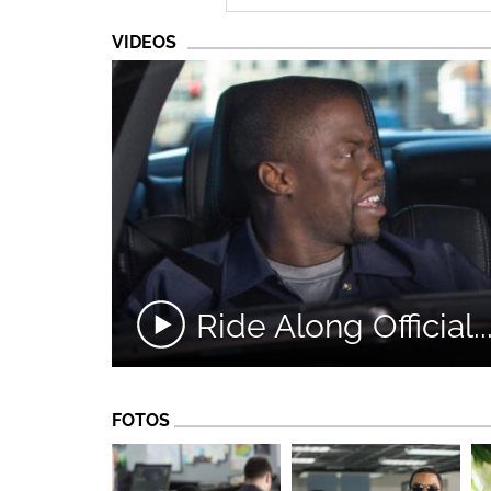
VIDEOS
Ride Along Official..
FOTOS