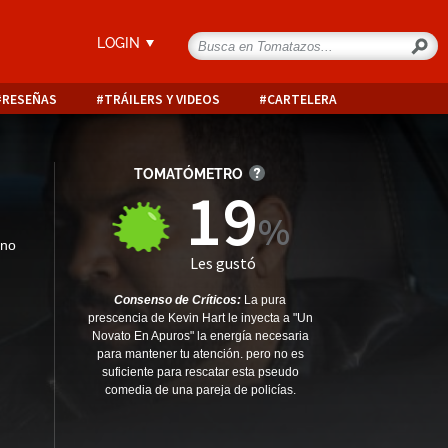
LOGIN
RESEÑAS
TRÁILERS Y VIDEOS
CARTELERA
TOMATÓMETRO
19
ano
Les gustó
Consenso de Críticos:
La pura
prescencia de Kevin Hart le inyecta a "Un
Novato En Apuros" la energía necesaria
para mantener tu atención. pero no es
suficiente para rescatar esta pseudo
comedia de una pareja de policías.