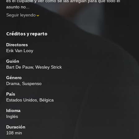
es el culpable y ver cómo se las arreglan para que todo el
asunto no...
Seguir leyendo
Créditos y reparto
Directores
Erik Van Looy
Guión
Bart De Pauw
,
Wesley Strick
Género
Drama
,
Suspenso
País
Estados Unidos, Bélgica
Idioma
Inglés
Duración
108 min