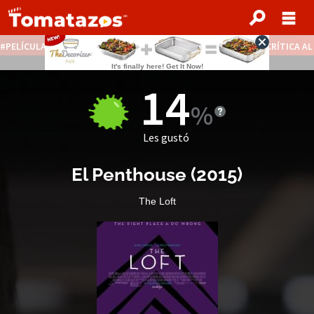
PELÍCULAS STREAMING GRATIS
NOTICIAS DESTACADAS
CRÍTICA A
14
Les gustó
El Penthouse
(
2015
)
The Loft