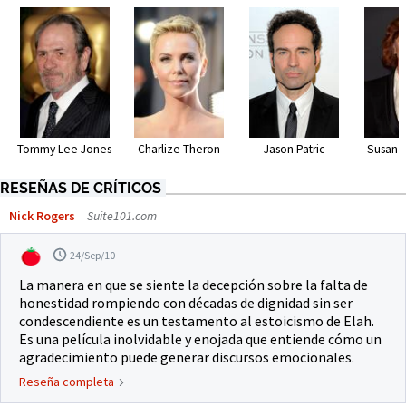
Tommy Lee Jones
Charlize Theron
Jason Patric
Susan 
RESEÑAS DE CRÍTICOS
Nick Rogers
Suite101.com
24/Sep/10
La manera en que se siente la decepción sobre la falta de
honestidad rompiendo con décadas de dignidad sin ser
condescendiente es un testamento al estoicismo de Elah.
Es una película inolvidable y enojada que entiende cómo un
agradecimiento puede generar discursos emocionales.
Reseña completa