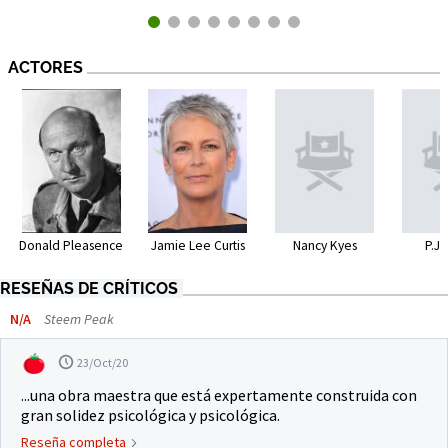
ACTORES
Donald Pleasence
Jamie Lee Curtis
Nancy Kyes
P.J.
RESEÑAS DE CRÍTICOS
N/A
Steem Peak
23/Oct/20
...una obra maestra que está expertamente construida con
gran solidez psicológica y psicológica.
Reseña completa