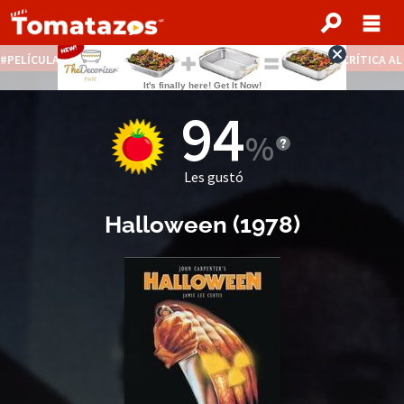
PELÍCULAS STREAMING GRATIS
NOTICIAS DESTACADAS
CRÍTICA A
94
Les gustó
Halloween
(
1978
)