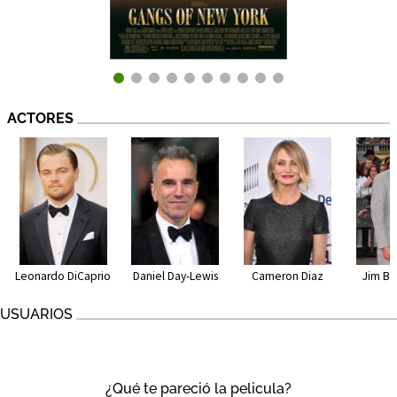
ACTORES
Leonardo DiCaprio
Daniel Day-Lewis
Cameron Diaz
Jim Br
USUARIOS
¿Qué te pareció la pelicula?