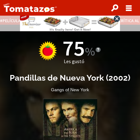
PELÍCULAS STREAMING GRATIS
NOTICIAS DESTACADAS
CRÍTICA A
75
Les gustó
Pandillas de Nueva York
(
2002
)
Gangs of New York