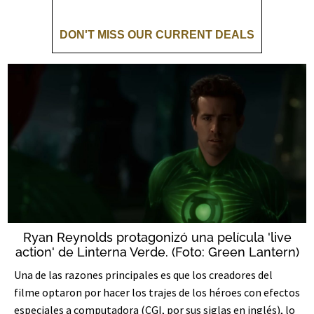
Ryan Reynolds protagonizó una película 'live
action' de Linterna Verde. (Foto: Green Lantern)
Una de las razones principales es que los creadores del
filme optaron por hacer los trajes de los héroes con efectos
especiales a computadora (CGI, por sus siglas en inglés), lo