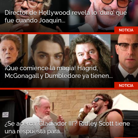
LEER +
Director de Hollywood revela lo ‘duro’ que
fue cuando Joaquin...
NOTICIA
LEER +
¡Que comience la magia! Hagrid,
McGonagall y Dumbledore ya tienen...
NOTICIA
LEER +
¿Se acerca 'Gladiador III'? Ridley Scott tiene
una respuesta para...