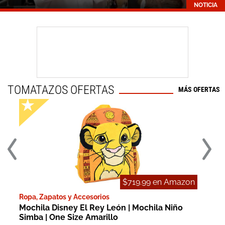
NOTICIA
TOMATAZOS OFERTAS
MÁS OFERTAS
on
$719.99 en Amazon
Ropa, Zapatos y Accesorios
Vide
Y
Mochila Disney El Rey León | Mochila Niño
Fall
Simba | One Size Amarillo