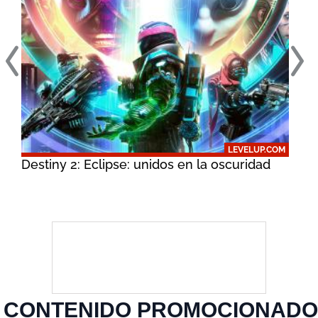
COM
LEVELUP.COM
Destiny 2: Eclipse: unidos en la oscuridad
Red
así 