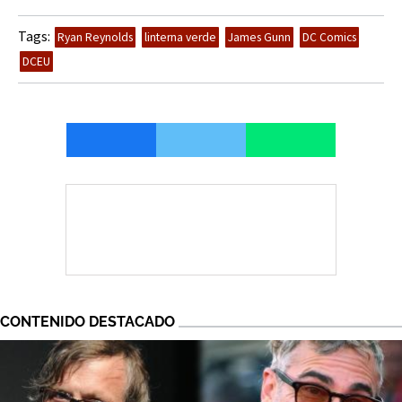
Tags:
Ryan Reynolds
linterna verde
James Gunn
DC Comics
DCEU
CONTENIDO DESTACADO