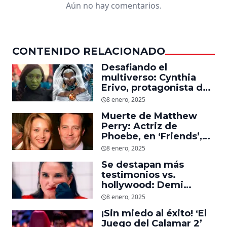
Aún no hay comentarios.
CONTENIDO RELACIONADO
Desafiando el
multiverso: Cynthia
Erivo, protagonista de
‘Wicked’, quiere ser
8 enero, 2025
Storm en el MCU
Muerte de Matthew
Perry: Actriz de
Phoebe, en ‘Friends’,
descubre un emotivo
8 enero, 2025
mensaje que el actor le
Se destapan más
dejó
testimonios vs.
hollywood: Demi
Moore, protagonista de
8 enero, 2025
‘La Sustancia’, revela el
¡Sin miedo al éxito! ‘El
daño que le hizo la
Juego del Calamar 2’
industria a su cuerpo