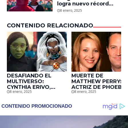
logra nuevo récord
mundial en tan solo 11
8 enero, 2025
días en Netflix
CONTENIDO RELACIONADO
DESAFIANDO EL
MUERTE DE
MULTIVERSO:
MATTHEW PERRY:
CYNTHIA ERIVO,
ACTRIZ DE PHOEBE,
8 enero, 2025
8 enero, 2025
PROTAGONISTA DE
EN ‘FRIENDS’,
‘WICKED’, QUIERE
DESCUBRE UN
SER STORM EN EL
EMOTIVO MENSAJE
MCU
QUE EL ACTOR LE
DEJÓ