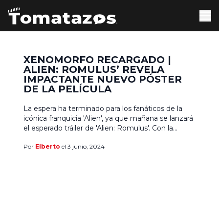
XENOMORFO RECARGADO |
ALIEN: ROMULUS’ REVELA
IMPACTANTE NUEVO PÓSTER
DE LA PELÍCULA
La espera ha terminado para los fanáticos de la
icónica franquicia 'Alien', ya que mañana se lanzará
el esperado tráiler de 'Alien: Romulus'. Con la
reciente revelación del nuevo póster, la
Por
Elberto
el 3 junio, 2024
expectación está en su punto más alto. En marzo
de 2022, se anunció que Fede Álvarez escribiría y
dirigiría esta nueva entrega, que se […]