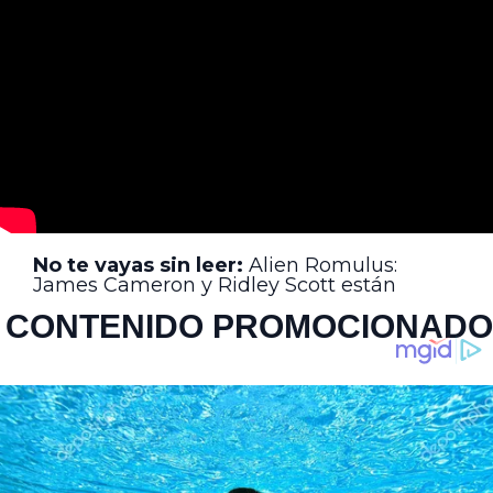
No te vayas sin leer:
Alien Romulus:
James Cameron y Ridley Scott están