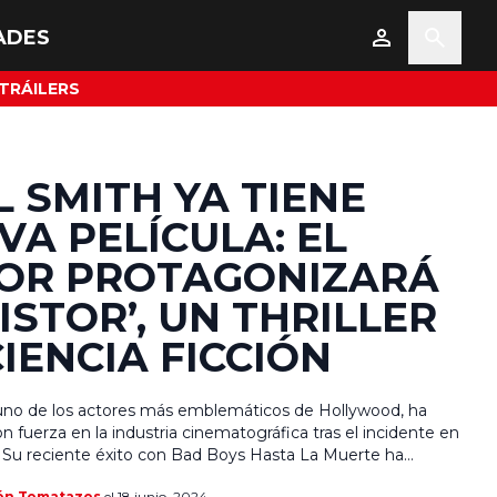
ADES
TRÁILERS
L SMITH YA TIENE
VA PELÍCULA: EL
OR PROTAGONIZARÁ
ISTOR’, UN THRILLER
CIENCIA FICCIÓN
 uno de los actores más emblemáticos de Hollywood, ha
n fuerza en la industria cinematográfica tras el incidente en
. Su reciente éxito con Bad Boys Hasta La Muerte ha
 su carrera, y ahora se prepara para protagonizar 'Resistor', un
ón Tomatazos
el 18 junio, 2024