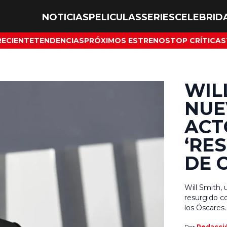
NOTICIAS
PELICULAS
SERIES
CELEBRID
RECIENTE
TENDENCIAS
PRÓXIMOS ESTRENOS
TOP CRÍTICAS
WIL
NUE
ACT
‘RES
DE 
Will Smith,
resurgido co
los Óscares
revitalizado
Por
Redacci