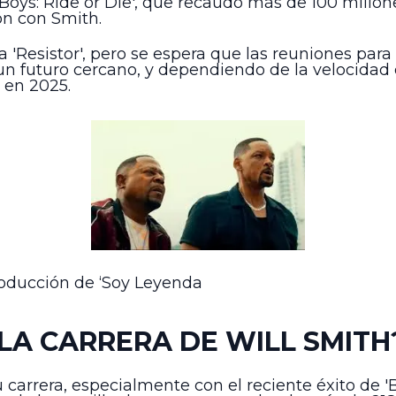
oys: Ride or Die', que recaudó más de 100 millon
ón con Smith.
'Resistor', pero se espera que las reuniones para 
futuro cercano, y dependiendo de la velocidad del
 en 2025.
roducción de ‘Soy Leyenda
LA CARRERA DE WILL SMITH
arrera, especialmente con el reciente éxito de 'Ba