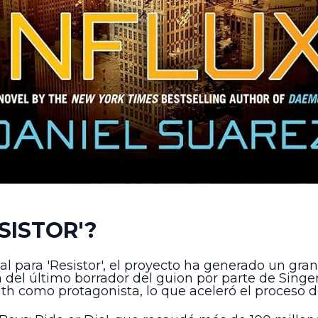
SISTOR'?
l para 'Resistor', el proyecto ha generado un gra
ga del último borrador del guion por parte de Singe
th como protagonista, lo que aceleró el proceso de