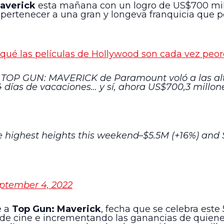
averick
esta mañana con un logro de US$700 millo
a pertenecer a una gran y longeva franquicia que po
qué las películas de Hollywood son cada vez peor
. TOP GUN: MAVERICK de Paramount voló a las alt
4 días de vacaciones… y sí, ahora US$700,3 millon
highest heights this weekend–$5.5M (+16%) and 
ptember 4, 2022
e a
Top Gun: Maverick
, fecha que se celebra este
s de cine e incrementando las ganancias de quiene