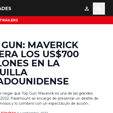
ADES
TRÁILERS
 GUN: MAVERICK
ERA LOS US$700
LONES EN LA
UILLA
ADOUNIDENSE
 negar que Top Gun: Maverick es una de las grandes
e 2022. Paramount se encargó de presentar un desfile de
mosos y lo combinó con un espectáculo de acción
vertido, ¿el resultado? La taquilla más grande del año y los
a Sánchez
el 4 septiembre, 2022