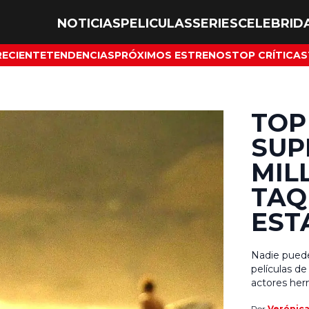
NOTICIAS
PELICULAS
SERIES
CELEBRID
RECIENTE
TENDENCIAS
PRÓXIMOS ESTRENOS
TOP CRÍTICAS
TOP
SUP
MIL
TAQ
EST
Nadie puede
películas d
actores her
realmente di
Por
Verónic