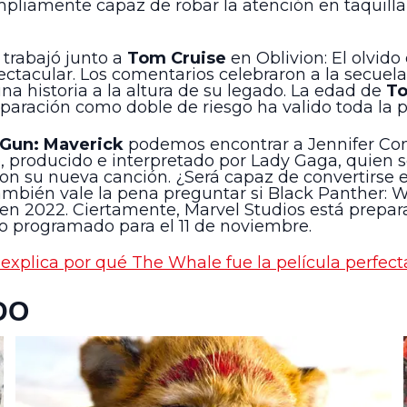
mpliamente capaz de robar la atención en taquill
 trabajó junto a
Tom Cruise
en Oblivion: El olvido 
spectacular. Los comentarios celebraron a la secue
na historia a la altura de su legado. La edad de
T
eparación como doble de riesgo ha valido toda la
Gun: Maverick
podemos encontrar a Jennifer Conn
o, producido e interpretado por Lady Gaga, quien 
con su nueva canción. ¿Será capaz de convertirse
ambién vale la pena preguntar si Black Panther: 
en 2022. Ciertamente, Marvel Studios está prepa
o programado para el 11 de noviembre.
explica por qué The Whale fue la película perfec