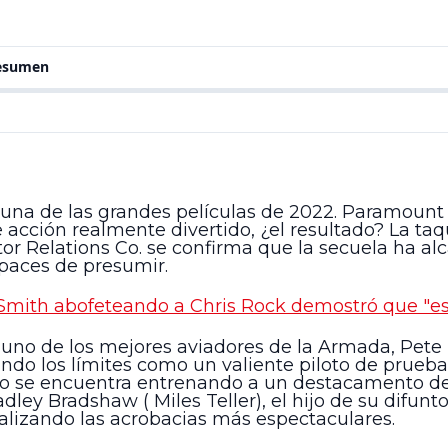
resumen
na de las grandes películas de 2022. Paramount s
cción realmente divertido, ¿el resultado? La taqu
tor Relations Co. se confirma que la secuela ha 
paces de presumir.
Smith abofeteando a Chris Rock demostró que "es 
no de los mejores aviadores de la Armada, Pete 
do los límites como un valiente piloto de prueba
ando se encuentra entrenando a un destacamento 
dley Bradshaw ( Miles Teller), el hijo de su difunt
ealizando las acrobacias más espectaculares.