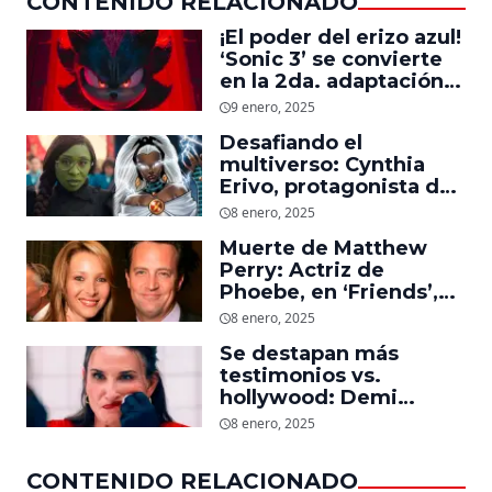
CONTENIDO RELACIONADO
¡El poder del erizo azul!
‘Sonic 3’ se convierte
en la 2da. adaptación
de videojuegos más
9 enero, 2025
taquillera de la historia
Desafiando el
en EU
multiverso: Cynthia
Erivo, protagonista de
‘Wicked’, quiere ser
8 enero, 2025
Storm en el MCU
Muerte de Matthew
Perry: Actriz de
Phoebe, en ‘Friends’,
descubre un emotivo
8 enero, 2025
mensaje que el actor le
Se destapan más
dejó
testimonios vs.
hollywood: Demi
Moore, protagonista de
8 enero, 2025
‘La Sustancia’, revela el
daño que le hizo la
CONTENIDO RELACIONADO
industria a su cuerpo