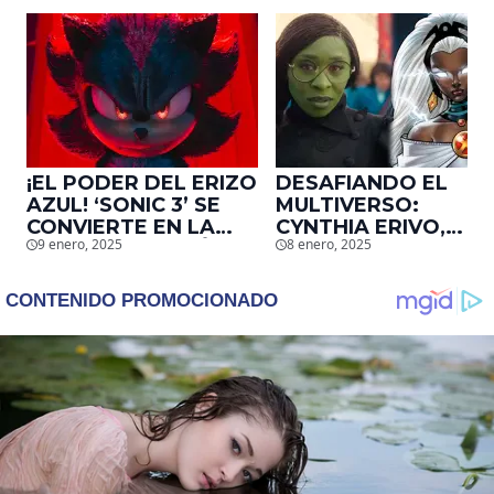
¡EL PODER DEL ERIZO
DESAFIANDO EL
AZUL! ‘SONIC 3’ SE
MULTIVERSO:
CONVIERTE EN LA
CYNTHIA ERIVO,
9 enero, 2025
8 enero, 2025
2DA. ADAPTACIÓN
PROTAGONISTA DE
DE VIDEOJUEGOS
‘WICKED’, QUIERE
MÁS TAQUILLERA DE
SER STORM EN EL
LA HISTORIA EN EU
MCU