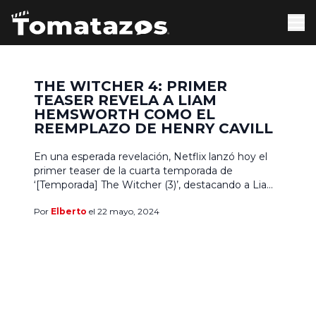
THE WITCHER 4: PRIMER
TEASER REVELA A LIAM
HEMSWORTH COMO EL
REEMPLAZO DE HENRY CAVILL
En una esperada revelación, Netflix lanzó hoy el
primer teaser de la cuarta temporada de
‘[Temporada] The Witcher (3)’, destacando a Liam
Hemsworth en el papel de Geralt de Rivia,
Por
Elberto
el 22 mayo, 2024
reemplazando a Henry Cavill. El cambio ha sido
motivo de gran expectativa y especulación entre
los fanáticos desde que se anunció el año pasado.
También […]