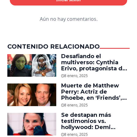
Aún no hay comentarios.
CONTENIDO RELACIONADO
Desafiando el
multiverso: Cynthia
Erivo, protagonista de
‘Wicked’, quiere ser
8 enero, 2025
Storm en el MCU
Muerte de Matthew
Perry: Actriz de
Phoebe, en ‘Friends’,
descubre un emotivo
8 enero, 2025
mensaje que el actor le
Se destapan más
dejó
testimonios vs.
hollywood: Demi
Moore, protagonista de
8 enero, 2025