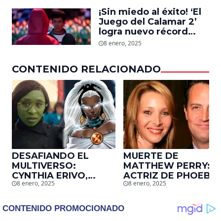
‘La Sustancia’, revela el
¡Sin miedo al éxito! ‘El
daño que le hizo la
Juego del Calamar 2’
industria a su cuerpo
logra nuevo récord
mundial en tan solo 11
8 enero, 2025
días en Netflix
CONTENIDO RELACIONADO
DESAFIANDO EL
MUERTE DE
MULTIVERSO:
MATTHEW PERRY:
CYNTHIA ERIVO,
ACTRIZ DE PHOEBE,
8 enero, 2025
8 enero, 2025
PROTAGONISTA DE
EN ‘FRIENDS’,
‘WICKED’, QUIERE
DESCUBRE UN
SER STORM EN EL
EMOTIVO MENSAJE
MCU
QUE EL ACTOR LE