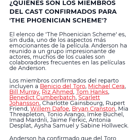
¿QUIÉNES SON LOS MIEMBROS
DEL CAST CONFIRMADOS PARA
'THE PHOENICIAN SCHEME'?
El elenco de 'The Phoenician Scheme' es,
sin duda, uno de los aspectos más
emocionantes de la película. Anderson ha
reunido a un grupo impresionante de
actores, muchos de los cuales son
colaboradores frecuentes en las películas
de Anderson.
Los miembros confirmados del reparto
incluyen a
Benicio del Toro
,
Michael Cera
,
Bill Murray
,
Riz Ahmed
,
Tom Hanks
,
Benedict Cumberbatch
,
Scarlett
Johansson
, Charlotte Gainsbourg, Rupert
Friend,
Willem Dafoe
,
Bryan Cranston
, Mia
Threapleton, Tonio Arango, Imke Büchel,
Imad Mardnli, Jaime Ferkic, Antonia
Desplat, Aysha Samuel y Sabine Hollweck.
Anderson ha confirmado que del Toro