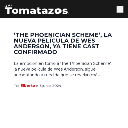
‘THE PHOENICIAN SCHEME’, LA
NUEVA PELÍCULA DE WES
ANDERSON, YA TIENE CAST
CONFIRMADO
La emoción en torno a 'The Phoenician Scheme',
la nueva película de Wes Anderson, sigue
aumentando a medida que se revelan más
detalles sobre su producción y elenco. Su sinopsis
Por
Elberto
el 6 junio, 2024
oficial continúa siendo una absoluta incógnita por
el momento, pero Anderson ya la ha descrito
como la historia de una familia y una empresa
familiar, […]