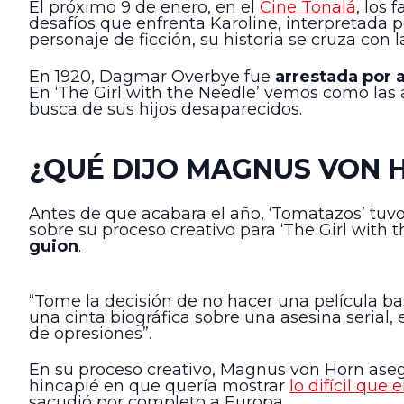
El próximo 9 de enero, en el
Cine Tonalá
, los 
desafíos que enfrenta Karoline, interpretada 
personaje de ficción, su historia se cruza co
En 1920, Dagmar Overbye fue
arrestada por 
En ‘The Girl with the Needle’ vemos como las a
busca de sus hijos desaparecidos.
¿QUÉ DIJO MAGNUS VON H
Antes de que acabara el año, ‘Tomatazos’ tuv
sobre su proceso creativo para ‘The Girl with 
guion
.
“Tome la decisión de no hacer una película b
una cinta biográfica sobre una asesina serial
de opresiones”.
En su proceso creativo, Magnus von Horn asegu
hincapié en que quería mostrar
lo difícil que
sacudió por completo a Europa.