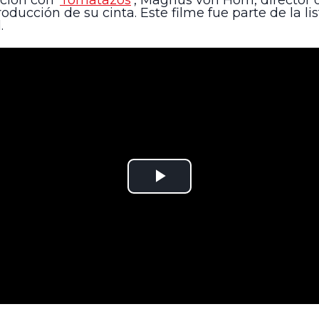
ión con ‘
Tomatazos
’, Magnus von Horn, director d
oducción de su cinta. Este filme fue parte de la li
.