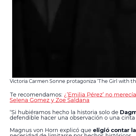
Victoria Carmen Sonne protagoniza ‘The Girl with t
Te recomendamos:
¿’Emilia Pérez’ no merecía
Selena Gomez y Zoe Saldana
“Si hubiéramos hecho la historia solo de
Dagm
defendible hacer una observación o una cinta d
Magnus von Horn explicó que
eligió contar l
necesidad de limitarse por hechos históricos.