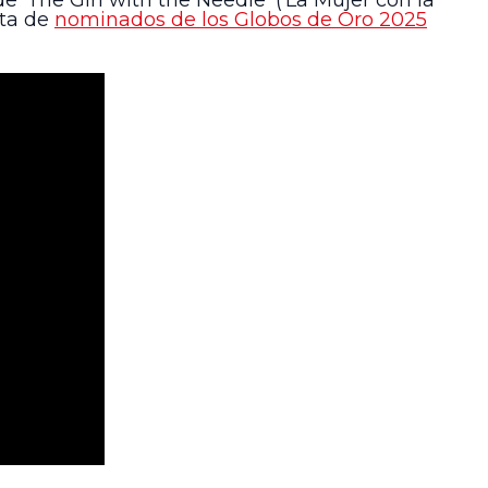
e ‘The Girl with the Needle’ (‘La Mujer con la
sta de
nominados de los Globos de Oro 2025