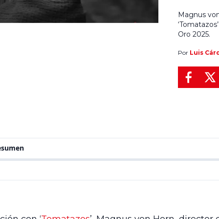
Magnus von 
‘Tomatazos’
Oro 2025.
Por
Luis Cár
resumen