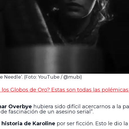
he Needle’. (Foto: YouTube / @mubi)
 los Globos de Oro? Estas son todas las polémicas 
ar Overbye
hubiera sido difícil acercarnos a la
e fascinación de un asesino serial”.
a historia de Karoline
por ser ficción. Esto le dio 