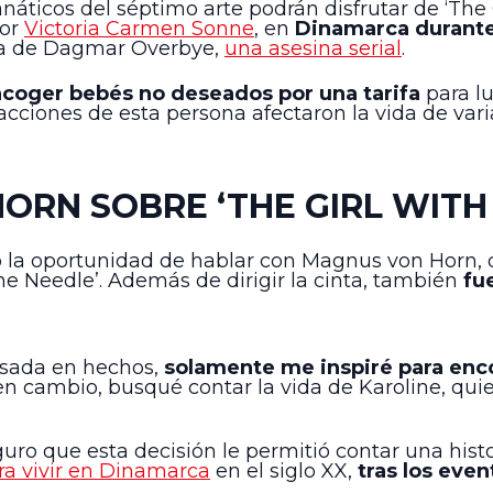
fanáticos del séptimo arte podrán disfrutar de ‘The 
por
Victoria Carmen Sonne
, en
Dinamarca durante 
n la de Dagmar Overbye,
una asesina serial
.
acoger bebés no deseados por una tarifa
para lu
cciones de esta persona afectaron la vida de vari
ORN SOBRE ‘THE GIRL WITH
o la oportunidad de hablar con Magnus von Horn, 
the Needle’. Además de dirigir la cinta, también
fu
asada en hechos,
solamente me inspiré para enco
, en cambio, busqué contar la vida de Karoline, q
ro que esta decisión le permitió contar una hist
 era vivir en Dinamarca
en el siglo XX,
tras los even