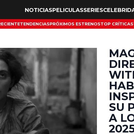
NOTICIAS
PELICULAS
SERIES
CELEBRID
RECIENTE
TENDENCIAS
PRÓXIMOS ESTRENOS
TOP CRÍTICAS
MAG
DIR
WIT
HAB
INS
SU 
A L
202