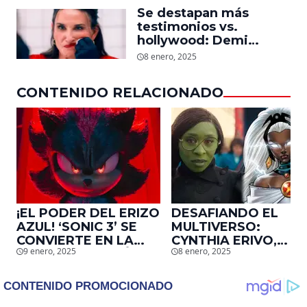
mensaje que el actor le
Se destapan más
dejó
testimonios vs.
hollywood: Demi
Moore, protagonista de
8 enero, 2025
‘La Sustancia’, revela el
daño que le hizo la
CONTENIDO RELACIONADO
industria a su cuerpo
¡EL PODER DEL ERIZO
DESAFIANDO EL
AZUL! ‘SONIC 3’ SE
MULTIVERSO:
CONVIERTE EN LA
CYNTHIA ERIVO,
9 enero, 2025
8 enero, 2025
2DA. ADAPTACIÓN
PROTAGONISTA DE
DE VIDEOJUEGOS
‘WICKED’, QUIERE
MÁS TAQUILLERA DE
SER STORM EN EL
LA HISTORIA EN EU
MCU