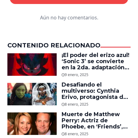
Aún no hay comentarios.
CONTENIDO RELACIONADO
¡El poder del erizo azul!
‘Sonic 3’ se convierte
en la 2da. adaptación
de videojuegos más
9 enero, 2025
taquillera de la historia
Desafiando el
en EU
multiverso: Cynthia
Erivo, protagonista de
‘Wicked’, quiere ser
8 enero, 2025
Storm en el MCU
Muerte de Matthew
Perry: Actriz de
Phoebe, en ‘Friends’,
descubre un emotivo
8 enero, 2025