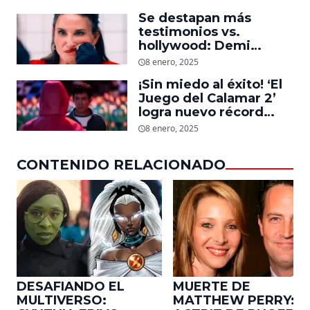
mensaje que el actor le
Se destapan más
dejó
testimonios vs.
hollywood: Demi
Moore, protagonista de
8 enero, 2025
‘La Sustancia’, revela el
¡Sin miedo al éxito! ‘El
daño que le hizo la
Juego del Calamar 2’
industria a su cuerpo
logra nuevo récord
mundial en tan solo 11
8 enero, 2025
días en Netflix
CONTENIDO RELACIONADO
DESAFIANDO EL
MUERTE DE
MULTIVERSO:
MATTHEW PERRY: