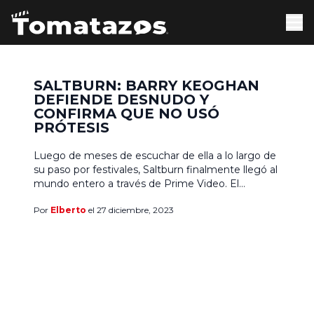
SALTBURN: BARRY KEOGHAN
DEFIENDE DESNUDO Y
CONFIRMA QUE NO USÓ
PRÓTESIS
Luego de meses de escuchar de ella a lo largo de
su paso por festivales, Saltburn finalmente llegó al
mundo entero a través de Prime Video. El
segundo largometraje de la directora Emerald
Por
Elberto
el 27 diciembre, 2023
Fennell, realizadora de Hermosa Venganza,
impactó a las audiencias por la carga erótica y lo
explícito de algunos momentos sexuales. Entre
ellos: […]