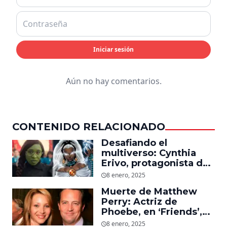
Iniciar sesión
Aún no hay comentarios.
CONTENIDO RELACIONADO
Desafiando el
multiverso: Cynthia
Erivo, protagonista de
‘Wicked’, quiere ser
8 enero, 2025
Storm en el MCU
Muerte de Matthew
Perry: Actriz de
Phoebe, en ‘Friends’,
descubre un emotivo
8 enero, 2025