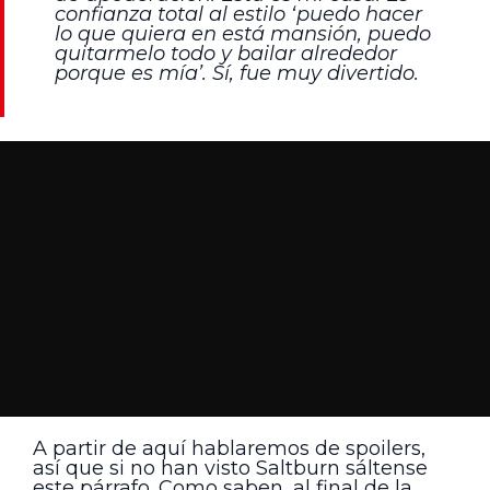
confianza total al estilo ‘puedo hacer
lo que quiera en está mansión, puedo
quitarmelo todo y bailar alrededor
porque es mía’. Sí, fue muy divertido.
A partir de aquí hablaremos de spoilers,
así que si no han visto Saltburn sáltense
este párrafo. Como saben, al final de la