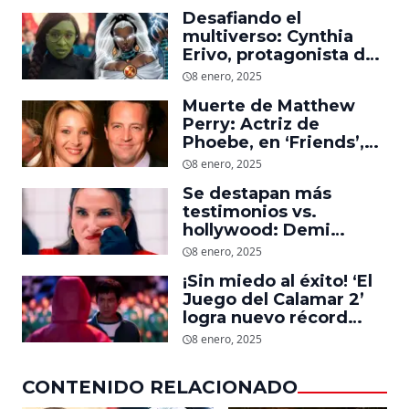
Desafiando el
multiverso: Cynthia
Erivo, protagonista de
‘Wicked’, quiere ser
8 enero, 2025
Storm en el MCU
Muerte de Matthew
Perry: Actriz de
Phoebe, en ‘Friends’,
descubre un emotivo
8 enero, 2025
mensaje que el actor le
Se destapan más
dejó
testimonios vs.
hollywood: Demi
Moore, protagonista de
8 enero, 2025
‘La Sustancia’, revela el
¡Sin miedo al éxito! ‘El
daño que le hizo la
Juego del Calamar 2’
industria a su cuerpo
logra nuevo récord
mundial en tan solo 11
8 enero, 2025
días en Netflix
CONTENIDO RELACIONADO