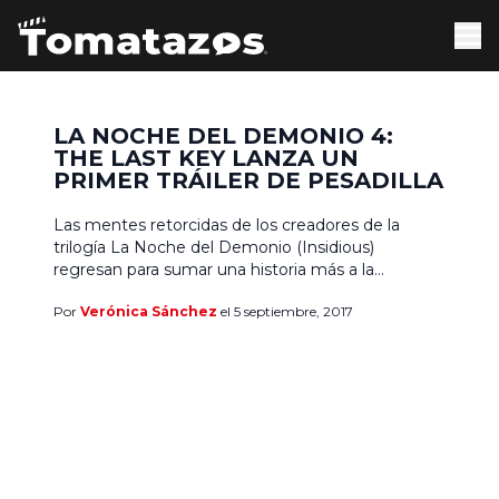
LA NOCHE DEL DEMONIO 4:
THE LAST KEY LANZA UN
PRIMER TRÁILER DE PESADILLA
Las mentes retorcidas de los creadores de la
trilogía La Noche del Demonio (Insidious)
regresan para sumar una historia más a la
franquicia: La Noche del Demonio 4: The Last Key.
Por
Verónica Sánchez
el 5 septiembre, 2017
Esta vez el argumento central recae sobre los
hombros de Lin Shaye, como la doctora Elise
Rainer, una destacada parapsicóloga que deberá
hacer frente […]