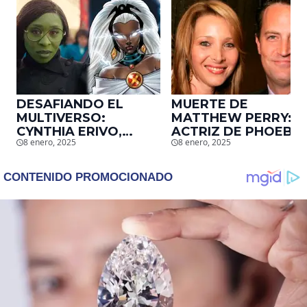
DESAFIANDO EL
MUERTE DE
MULTIVERSO:
MATTHEW PERRY:
CYNTHIA ERIVO,
ACTRIZ DE PHOEBE,
8 enero, 2025
8 enero, 2025
PROTAGONISTA DE
EN ‘FRIENDS’,
‘WICKED’, QUIERE
DESCUBRE UN
SER STORM EN EL
EMOTIVO MENSAJE
MCU
QUE EL ACTOR LE
DEJÓ