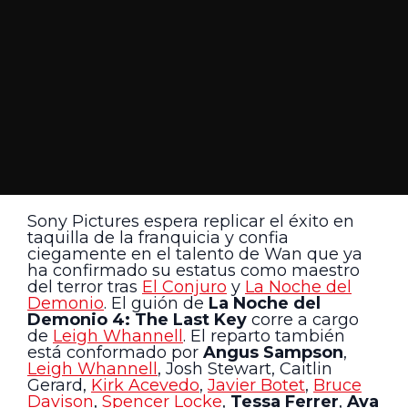
Sony Pictures espera replicar el éxito en
taquilla de la franquicia y confia
ciegamente en el talento de Wan que ya
ha confirmado su estatus como maestro
del terror tras
El Conjuro
y
La Noche del
Demonio
. El guión de
La Noche del
Demonio 4: The Last Key
corre a cargo
de
Leigh Whannell
. El reparto también
está conformado por
Angus Sampson
,
Leigh Whannell
, Josh Stewart, Caitlin
Gerard,
Kirk Acevedo
,
Javier Botet
,
Bruce
Davison
,
Spencer Locke
,
Tessa Ferrer
,
Ava