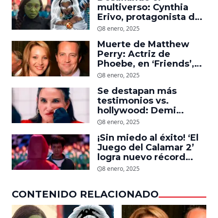
multiverso: Cynthia
Erivo, protagonista de
‘Wicked’, quiere ser
8 enero, 2025
Storm en el MCU
Muerte de Matthew
Perry: Actriz de
Phoebe, en ‘Friends’,
descubre un emotivo
8 enero, 2025
mensaje que el actor le
Se destapan más
dejó
testimonios vs.
hollywood: Demi
Moore, protagonista de
8 enero, 2025
‘La Sustancia’, revela el
¡Sin miedo al éxito! ‘El
daño que le hizo la
Juego del Calamar 2’
industria a su cuerpo
logra nuevo récord
mundial en tan solo 11
8 enero, 2025
días en Netflix
CONTENIDO RELACIONADO