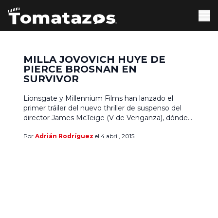
MILLA JOVOVICH HUYE DE
PIERCE BROSNAN EN
SURVIVOR
Lionsgate y Millennium Films han lanzado el
primer tráiler del nuevo thriller de suspenso del
director James McTeige (V de Venganza), dónde
Milla Jovovich interpreta a una agente del
Por
Adrián Rodríguez
el 4 abril, 2015
Departamento de Estado recién ubicada en la
Embajada Norteamericana en Londres, que luego
de sobrevivir a una bomba, se encuentra frente a
frente contra el terrorista […]