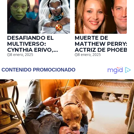
DESAFIANDO EL
MUERTE DE
MULTIVERSO:
MATTHEW PERRY:
CYNTHIA ERIVO,
ACTRIZ DE PHOEBE,
8 enero, 2025
8 enero, 2025
PROTAGONISTA DE
EN ‘FRIENDS’,
‘WICKED’, QUIERE
DESCUBRE UN
SER STORM EN EL
EMOTIVO MENSAJE
MCU
QUE EL ACTOR LE
DEJÓ