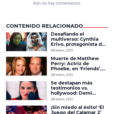
Aún no hay comentarios.
CONTENIDO RELACIONADO
Desafiando el
multiverso: Cynthia
Erivo, protagonista de
‘Wicked’, quiere ser
8 enero, 2025
Storm en el MCU
Muerte de Matthew
Perry: Actriz de
Phoebe, en ‘Friends’,
descubre un emotivo
8 enero, 2025
mensaje que el actor le
Se destapan más
dejó
testimonios vs.
hollywood: Demi
Moore, protagonista de
8 enero, 2025
‘La Sustancia’, revela el
¡Sin miedo al éxito! ‘El
daño que le hizo la
Juego del Calamar 2’
industria a su cuerpo