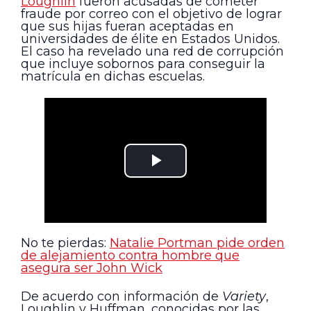
Loughlin
fueron acusadas de cometer
fraude por correo con el objetivo de lograr
que sus hijas fueran aceptadas en
universidades de élite en Estados Unidos.
El caso ha revelado una red de corrupción
que incluye sobornos para conseguir la
matrícula en dichas escuelas.
No te pierdas:
Natalie Portman pide orden
de alejamiento contra hombre que
asegura ser John Wick
De acuerdo con información de
Variety
,
Loughlin y Huffman, conocidas por las