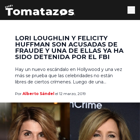
LORI LOUGHLIN Y FELICITY
HUFFMAN SON ACUSADAS DE
FRAUDE Y UNA DE ELLAS YA HA
SIDO DETENIDA POR EL FBI
Hay un nuevo escándalo en Hollywood y una vez
más se prueba que las celebridades no están
libres de ciertos crímenes. Luego de una
investigación del FBI, las actrices Felicity Huffman
Por
Alberto Sándel
el 12 marzo, 2019
y Lori Loughlin fueron acusadas de cometer
fraude por correo con el objetivo de lograr que sus
hijas fueran aceptadas en universidades de élite
[…]