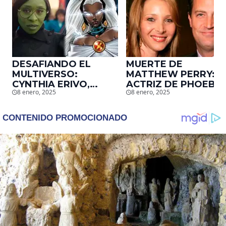
DESAFIANDO EL
MUERTE DE
MULTIVERSO:
MATTHEW PERRY:
CYNTHIA ERIVO,
ACTRIZ DE PHOEBE,
8 enero, 2025
8 enero, 2025
PROTAGONISTA DE
EN ‘FRIENDS’,
‘WICKED’, QUIERE
DESCUBRE UN
SER STORM EN EL
EMOTIVO MENSAJE
MCU
QUE EL ACTOR LE
DEJÓ