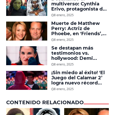
multiverso: Cynthia
Erivo, protagonista de
‘Wicked’, quiere ser
8 enero, 2025
Storm en el MCU
Muerte de Matthew
Perry: Actriz de
Phoebe, en ‘Friends’,
descubre un emotivo
8 enero, 2025
mensaje que el actor le
Se destapan más
dejó
testimonios vs.
hollywood: Demi
Moore, protagonista de
8 enero, 2025
‘La Sustancia’, revela el
¡Sin miedo al éxito! ‘El
daño que le hizo la
Juego del Calamar 2’
industria a su cuerpo
logra nuevo récord
mundial en tan solo 11
8 enero, 2025
días en Netflix
CONTENIDO RELACIONADO