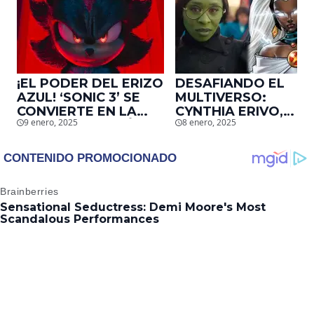
¡EL PODER DEL ERIZO
DESAFIANDO EL
AZUL! ‘SONIC 3’ SE
MULTIVERSO:
CONVIERTE EN LA
CYNTHIA ERIVO,
9 enero, 2025
8 enero, 2025
2DA. ADAPTACIÓN
PROTAGONISTA DE
DE VIDEOJUEGOS
‘WICKED’, QUIERE
MÁS TAQUILLERA DE
SER STORM EN EL
LA HISTORIA EN EU
MCU