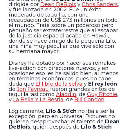
dirigida por
Dean DeBlois
y
Chris Sanders
,
y fue lanzada en 2002. Fue un éxito
moderado de taquilla, con una
recaudación de US$ 273 millones en todo
el mundo. Trata sobre un poderoso pero
pequeño ser extraterrestre que al escapar
de la justicia espacial acaba en Hawái,
donde se hace amigo de la pequeña Lilo,
una niña muy peculiar que vive sólo con
su hermana mayor.
Disney ha optado por hacer sus remakes
live-action con directores nuevos, y en
ocasiones eso les ha salido bien, al menos
en términos económicos, pues no cabe
duda que
El libro de la selva
y
El rey león
de
Jon Favreau
fueron grandes éxitos de
taquilla, así como
Aladdin
, de
Guy Ritchie
,
y
La Bella Y La Bestia
, de
Bill Condon
.
Lógicamente,
Lilo & Stich
no iba a ser la
excepción, pero en Universal Pictures no
quieren desaprovechar el talento de
Dean
DeBlois
, quien después de
Lilo & Stich