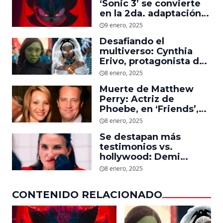
‘Sonic 3’ se convierte
en la 2da. adaptación
de videojuegos más
9 enero, 2025
taquillera de la historia
Desafiando el
en EU
multiverso: Cynthia
Erivo, protagonista de
‘Wicked’, quiere ser
8 enero, 2025
Storm en el MCU
Muerte de Matthew
Perry: Actriz de
Phoebe, en ‘Friends’,
descubre un emotivo
8 enero, 2025
mensaje que el actor le
Se destapan más
dejó
testimonios vs.
hollywood: Demi
Moore, protagonista de
8 enero, 2025
‘La Sustancia’, revela el
daño que le hizo la
CONTENIDO RELACIONADO
industria a su cuerpo