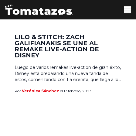
LILO & STITCH: ZACH
GALIFIANAKIS SE UNE AL
REMAKE LIVE-ACTION DE
DISNEY
Luego de varios remakes live-action de gran éxito,
Disney está preparando una nueva tanda de
estos, comenzando con La sirenita, que llega a los
cines en mayo de este 2023, y se espera que en
Por
Verónica Sánchez
el 17 febrero, 2023
algún punto del mismo año tengamos Peter Pan
& Wendy. Otro remake live-action muy esperado,
pero del cual todavía hay […]