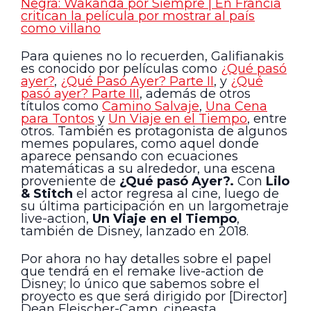
Negra: Wakanda por Siempre | En Francia
critican la película por mostrar al país
como villano
Para quienes no lo recuerden, Galifianakis
es conocido por películas como
¿Qué pasó
ayer?
,
¿Qué Pasó Ayer? Parte II
, y
¿Qué
pasó ayer? Parte III
, además de otros
títulos como
Camino Salvaje
,
Una Cena
para Tontos
y
Un Viaje en el Tiempo
, entre
otros. También es protagonista de algunos
memes populares, como aquel donde
aparece pensando con ecuaciones
matemáticas a su alrededor, una escena
proveniente de
¿Qué pasó Ayer?.
Con
Lilo
& Stitch
el actor regresa al cine, luego de
su última participación en un largometraje
live-action,
Un Viaje en el Tiempo
,
también de Disney, lanzado en 2018.
Por ahora no hay detalles sobre el papel
que tendrá en el remake live-action de
Disney; lo único que sabemos sobre el
proyecto es que será dirigido por [Director]
Dean Fleischer-Camp, cineasta