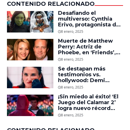
CONTENIDO RELACIONADO
Desafiando el
multiverso: Cynthia
Erivo, protagonista de
‘Wicked’, quiere ser
8 enero, 2025
Storm en el MCU
Muerte de Matthew
Perry: Actriz de
Phoebe, en ‘Friends’,
descubre un emotivo
8 enero, 2025
mensaje que el actor le
Se destapan más
dejó
testimonios vs.
hollywood: Demi
Moore, protagonista de
8 enero, 2025
‘La Sustancia’, revela el
¡Sin miedo al éxito! ‘El
daño que le hizo la
Juego del Calamar 2’
industria a su cuerpo
logra nuevo récord
mundial en tan solo 11
8 enero, 2025
días en Netflix