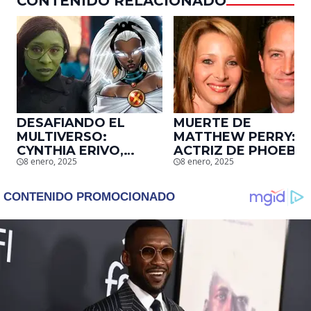
CONTENIDO RELACIONADO
DESAFIANDO EL
MUERTE DE
MULTIVERSO:
MATTHEW PERRY:
CYNTHIA ERIVO,
ACTRIZ DE PHOEBE,
8 enero, 2025
8 enero, 2025
PROTAGONISTA DE
EN ‘FRIENDS’,
‘WICKED’, QUIERE
DESCUBRE UN
SER STORM EN EL
EMOTIVO MENSAJE
MCU
QUE EL ACTOR LE
DEJÓ