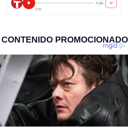
1.1x
▾
0:00