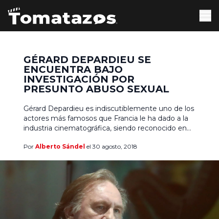
GÉRARD DEPARDIEU SE
ENCUENTRA BAJO
INVESTIGACIÓN POR
PRESUNTO ABUSO SEXUAL
Gérard Depardieu es indiscutiblemente uno de los
actores más famosos que Francia le ha dado a la
industria cinematográfica, siendo reconocido en
todo el mundo por un abanico actoral que
Por
Alberto Sándel
el 30 agosto, 2018
básicamente abarca todos los géneros, aunque se
le ha elogiado en especial por sus trabajos en
dramas, comedias, y películas históricas de gran
talle. Te […]