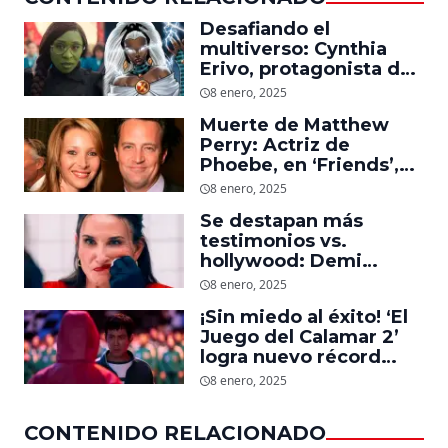
Desafiando el
multiverso: Cynthia
Erivo, protagonista de
‘Wicked’, quiere ser
8 enero, 2025
Storm en el MCU
Muerte de Matthew
Perry: Actriz de
Phoebe, en ‘Friends’,
descubre un emotivo
8 enero, 2025
mensaje que el actor le
Se destapan más
dejó
testimonios vs.
hollywood: Demi
Moore, protagonista de
8 enero, 2025
‘La Sustancia’, revela el
¡Sin miedo al éxito! ‘El
daño que le hizo la
Juego del Calamar 2’
industria a su cuerpo
logra nuevo récord
mundial en tan solo 11
8 enero, 2025
días en Netflix
CONTENIDO RELACIONADO