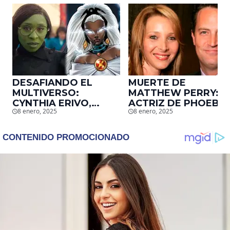
DESAFIANDO EL
MUERTE DE
MULTIVERSO:
MATTHEW PERRY:
CYNTHIA ERIVO,
ACTRIZ DE PHOEBE,
8 enero, 2025
8 enero, 2025
PROTAGONISTA DE
EN ‘FRIENDS’,
‘WICKED’, QUIERE
DESCUBRE UN
SER STORM EN EL
EMOTIVO MENSAJE
MCU
QUE EL ACTOR LE
DEJÓ