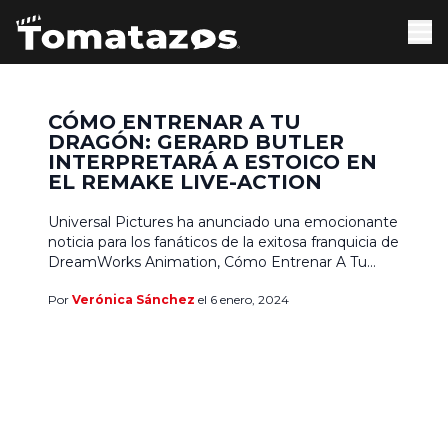
CÓMO ENTRENAR A TU
DRAGÓN: GERARD BUTLER
INTERPRETARÁ A ESTOICO EN
EL REMAKE LIVE-ACTION
Universal Pictures ha anunciado una emocionante
noticia para los fanáticos de la exitosa franquicia de
DreamWorks Animation, Cómo Entrenar A Tu
Dragón . En una sorprendente revelación, se
Por
Verónica Sánchez
el 6 enero, 2024
confirmó que Gerard Butler, quien dio voz a
Estoico, el padre de Hiccup, en las películas
originales, volverá a interpretar el querido
personaje en la adaptación live-action. […]