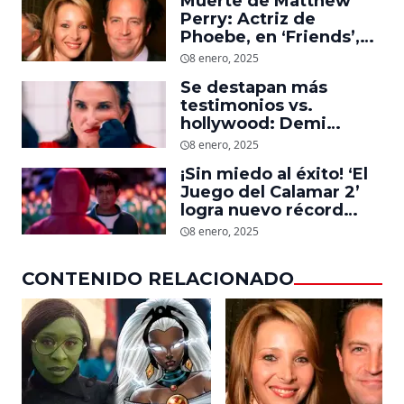
Muerte de Matthew
Perry: Actriz de
Phoebe, en ‘Friends’,
descubre un emotivo
8 enero, 2025
mensaje que el actor le
Se destapan más
dejó
testimonios vs.
hollywood: Demi
Moore, protagonista de
8 enero, 2025
‘La Sustancia’, revela el
¡Sin miedo al éxito! ‘El
daño que le hizo la
Juego del Calamar 2’
industria a su cuerpo
logra nuevo récord
mundial en tan solo 11
8 enero, 2025
días en Netflix
CONTENIDO RELACIONADO