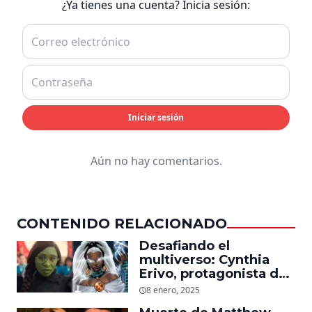
¿Ya tienes una cuenta? Inicia sesión:
Iniciar sesión
Aún no hay comentarios.
CONTENIDO RELACIONADO
Desafiando el
multiverso: Cynthia
Erivo, protagonista de
‘Wicked’, quiere ser
8 enero, 2025
Storm en el MCU