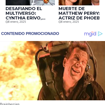
DESAFIANDO EL
MUERTE DE
MULTIVERSO:
MATTHEW PERRY:
CYNTHIA ERIVO,
ACTRIZ DE PHOEBE,
8 enero, 2025
8 enero, 2025
PROTAGONISTA DE
EN ‘FRIENDS’,
‘WICKED’, QUIERE
DESCUBRE UN
SER STORM EN EL
EMOTIVO MENSAJE
MCU
QUE EL ACTOR LE
DEJÓ