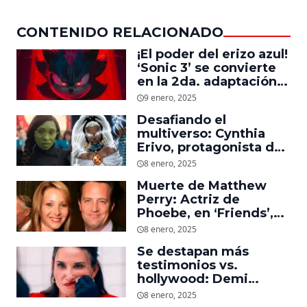
CONTENIDO RELACIONADO
¡El poder del erizo azul!
‘Sonic 3’ se convierte
en la 2da. adaptación
de videojuegos más
9 enero, 2025
taquillera de la historia
Desafiando el
en EU
multiverso: Cynthia
Erivo, protagonista de
‘Wicked’, quiere ser
8 enero, 2025
Storm en el MCU
Muerte de Matthew
Perry: Actriz de
Phoebe, en ‘Friends’,
descubre un emotivo
8 enero, 2025
mensaje que el actor le
Se destapan más
dejó
testimonios vs.
hollywood: Demi
Moore, protagonista de
8 enero, 2025
‘La Sustancia’, revela el