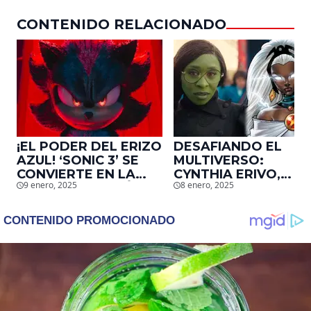
daño que le hizo la
CONTENIDO RELACIONADO
industria a su cuerpo
¡EL PODER DEL ERIZO
DESAFIANDO EL
AZUL! ‘SONIC 3’ SE
MULTIVERSO:
CONVIERTE EN LA
CYNTHIA ERIVO,
9 enero, 2025
8 enero, 2025
2DA. ADAPTACIÓN
PROTAGONISTA DE
DE VIDEOJUEGOS
‘WICKED’, QUIERE
MÁS TAQUILLERA DE
SER STORM EN EL
LA HISTORIA EN EU
MCU