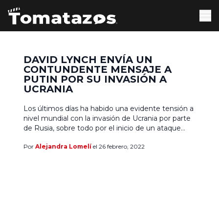
DAVID LYNCH ENVÍA UN
CONTUNDENTE MENSAJE A
PUTIN POR SU INVASIÓN A
UCRANIA
Los últimos días ha habido una evidente tensión a
nivel mundial con la invasión de Ucrania por parte
de Rusia, sobre todo por el inicio de un ataque
militar a la ciudadanía, lo que ha llevado a cientos
Por
Alejandra Lomelí
el 26 febrero, 2022
de familias a buscar refugio o bien, salir del país
por su seguridad y el bienestar de […]