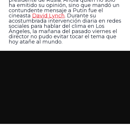
ha emitido su opinión, sino que mandó un
contundente mensaje a Putin fue el
cineasta
David Lynch
. Durante su
acostumbrada intervención diaria en redes
sociales para hablar del clima en Los
Ángeles, la mañana del pasado viernes el
director no pudo evitar tocar el tema que
hoy atañe al mundo.