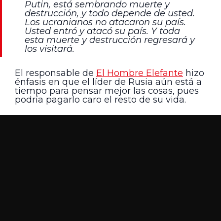
Putin, está sembrando muerte y
destrucción, y todo depende de usted.
Los ucranianos no atacaron su país.
Usted entró y atacó su país. Y toda
esta muerte y destrucción regresará y
los visitará.
El responsable de
El Hombre Elefante
hizo
énfasis en que el líder de Rusia aún está a
tiempo para pensar mejor las cosas, pues
podría pagarlo caro el resto de su vida.