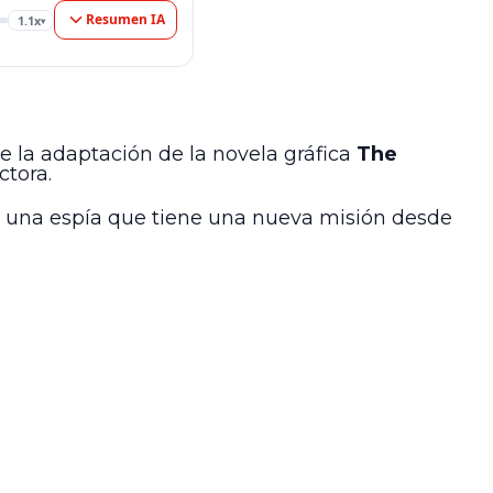
Resumen IA
1.1x
▾
de la adaptación de la novela gráfica
The
ctora.
re una espía que tiene una nueva misión desde