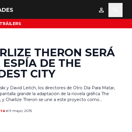
ADES
TRÁILERS
RLIZE THERON SERÁ
 ESPÍA DE THE
DEST CITY
ki y David Leitch, los directores de Otro Día Para Matar,
a pantalla grande la adaptación de la novela gráfica The
y, y Charlize Theron se une a este proyecto como
 de la historia y productora. Kurt Johnstand, guionista de
rra
el 9 mayo, 2015
s de 300, será el encargado de adaptar la […]