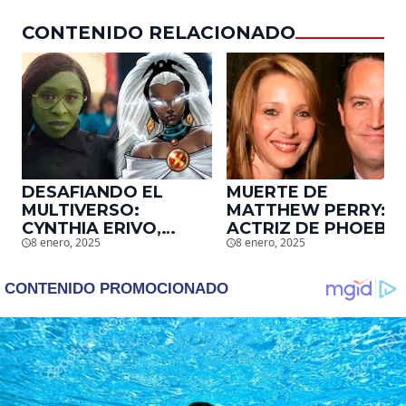
CONTENIDO RELACIONADO
DESAFIANDO EL
MUERTE DE
MULTIVERSO:
MATTHEW PERRY:
CYNTHIA ERIVO,
ACTRIZ DE PHOEBE,
8 enero, 2025
8 enero, 2025
PROTAGONISTA DE
EN ‘FRIENDS’,
‘WICKED’, QUIERE
DESCUBRE UN
SER STORM EN EL
EMOTIVO MENSAJE
MCU
QUE EL ACTOR LE
DEJÓ