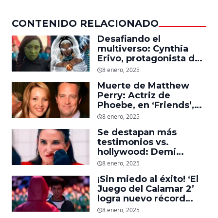
CONTENIDO RELACIONADO
Desafiando el
multiverso: Cynthia
Erivo, protagonista de
‘Wicked’, quiere ser
8 enero, 2025
Storm en el MCU
Muerte de Matthew
Perry: Actriz de
Phoebe, en ‘Friends’,
descubre un emotivo
8 enero, 2025
mensaje que el actor le
Se destapan más
dejó
testimonios vs.
hollywood: Demi
Moore, protagonista de
8 enero, 2025
‘La Sustancia’, revela el
¡Sin miedo al éxito! ‘El
daño que le hizo la
Juego del Calamar 2’
industria a su cuerpo
logra nuevo récord
mundial en tan solo 11
8 enero, 2025
días en Netflix